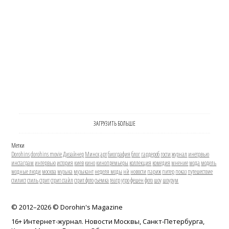
ЗАГРУЗИТЬ БОЛЬШЕ
Метки
Dorohins
dorohins movie
Дизайнер
Минск
арт
биография
блог
гардероб
гости
журнал
инетрвью
инстаграм
интервью
история
киев
кино
кинопремьеры
коллекция
комедия
мнение
мода
модель
модные люди
москва
музыка
музыкант
неделя моды
нй
новости
париж
питер
показ
путешествие
стилист
стиль
стрит
стрит стайл
стрит фото
съемка
театр
утро
фешен
фото
шоу
шоурум
© 2012–
2026 © Dorohin's Magazine
16+ Интернет-журнал. Новости Москвы, Санкт-Петербурга,