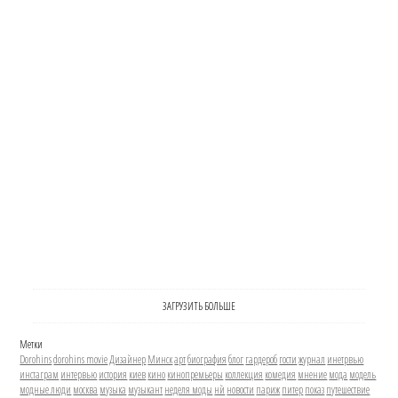
ЗАГРУЗИТЬ БОЛЬШЕ
Метки
Dorohins
dorohins movie
Дизайнер
Минск
арт
биография
блог
гардероб
гости
журнал
инетрвью
инстаграм
интервью
история
киев
кино
кинопремьеры
коллекция
комедия
мнение
мода
модель
модные люди
москва
музыка
музыкант
неделя моды
нй
новости
париж
питер
показ
путешествие