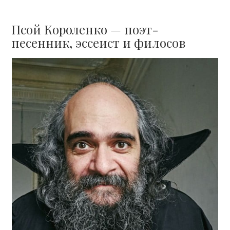
Псой Короленко — поэт-
песенник, эссеист и филосов