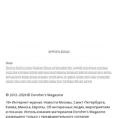
ЗАГРУЗИТЬ БОЛЬШЕ
Метки
Dorohins
dorohins movie
Дизайнер
Минск
арт
биография
блог
гардероб
гости
журнал
инетрвью
инстаграм
интервью
история
киев
кино
кинопремьеры
коллекция
комедия
мнение
мода
модель
модные люди
москва
музыка
музыкант
неделя моды
нй
новости
париж
питер
показ
путешествие
стилист
стиль
стрит
стрит стайл
стрит фото
съемка
театр
утро
фешен
фото
шоу
шоурум
© 2012–
2026 © Dorohin's Magazine
16+ Интернет-журнал. Новости Москвы, Санкт-Петербурга,
Киева, Минска, Европы. Об интересных людях, мероприятиях
и показах. Использование материалов Dorohin's Magazine
разрешено только с предварительного согласия