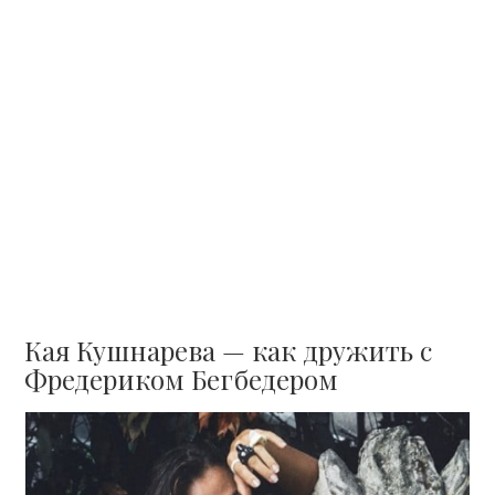
Кая Кушнарева — как дружить с
Фредериком Бегбедером