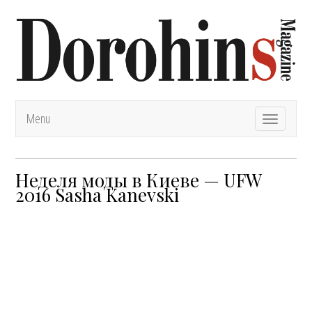
Menu
T
o
g
g
l
Неделя моды в Киеве — UFW
e
2016 Sasha Kanevski
n
a
v
i
g
a
t
i
o
n