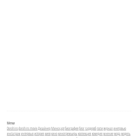
Метки
Dorohins
dorohins movie
Дизайнер
Минск
арт
биография
блог
гардероб
гости
журнал
инетрвью
инстаграм
интервью
история
киев
кино
кинопремьеры
коллекция
комедия
мнение
мода
модель