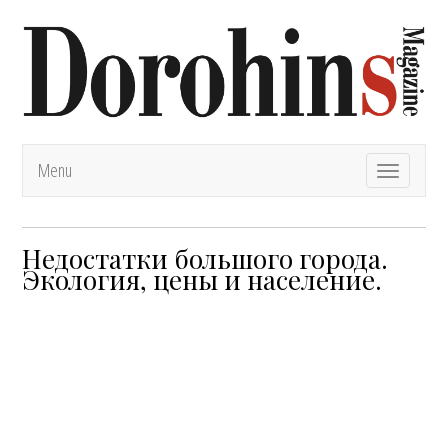
Menu
T
o
g
g
l
Недостатки большого города.
e
Экология, цены и население.
n
a
v
i
g
a
t
i
o
n