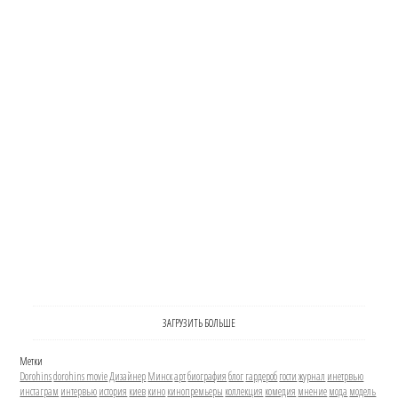
ЗАГРУЗИТЬ БОЛЬШЕ
Метки
Dorohins
dorohins movie
Дизайнер
Минск
арт
биография
блог
гардероб
гости
журнал
инетрвью
инстаграм
интервью
история
киев
кино
кинопремьеры
коллекция
комедия
мнение
мода
модель