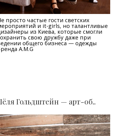
Не просто частые гости светских
мероприятий и it-girls, но талантливые
дизайнеры из Киева, которые смогли
сохранить свою дружбу даже при
ведении общего бизнеса — одежды
бренда A.M.G
Лёля Гольдштейн — арт-об..