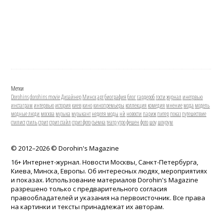
Метки
Dorohins
dorohins movie
Дизайнер
Минск
арт
биография
блог
гардероб
гости
журнал
инетрвью
инстаграм
интервью
история
киев
кино
кинопремьеры
коллекция
комедия
мнение
мода
модель
модные люди
москва
музыка
музыкант
неделя моды
нй
новости
париж
питер
показ
путешествие
стилист
стиль
стрит
стрит стайл
стрит фото
съемка
театр
утро
фешен
фото
шоу
шоурум
© 2012–
2026 © Dorohin's Magazine
16+ Интернет-журнал. Новости Москвы, Санкт-Петербурга,
Киева, Минска, Европы. Об интересных людях, мероприятиях
и показах. Использование материалов Dorohin's Magazine
разрешено только с предварительного согласия
правообладателей и указания на первоисточник. Все права
на картинки и тексты принадлежат их авторам.