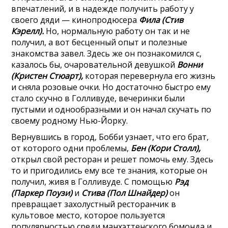
впечатлений, и в надежде получить работу у
своего дяди — кинопродюсера
Фила (Стив
Кэрелл).
Но, нормальную работу он так и не
получил, а вот бесценный опыт и полезные
знакомства завел. Здесь же он познакомился с,
казалось бы, очаровательной девушкой
Вонни
(Кристен Стюарт),
которая перевернула его жизнь
и сняла розовые очки. Но достаточно быстро ему
стало скучно в Голливуде, вечеринки были
пустыми и однообразными и он начал скучать по
своему родному Нью-Йорку.
Вернувшись в город, Бобби узнает, что его брат,
от которого одни проблемы,
Бен (Кори Столл),
открыл свой ресторан и решет помочь ему. Здесь
то и пригодились ему все те знания, которые он
получил, живя в Голливуде. С помощью
Рэд
(Паркер Поузи)
и
Стива (Пол Шнайдер)
он
превращает захолустный ресторанчик в
культовое место, которое пользуется
популярностью среди манхэттенского бомонда и