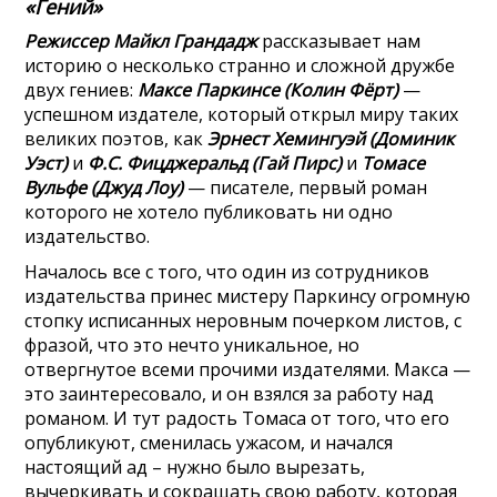
«Гений»
Режиссер Майкл Грандадж
рассказывает нам
историю о несколько странно и сложной дружбе
двух гениев:
Максе Паркинсе (Колин Фёрт)
—
успешном издателе, который открыл миру таких
великих поэтов, как
Эрнест Хемингуэй (Доминик
Уэст)
и
Ф.С. Фицджеральд (Гай Пирс)
и
Томасе
Вульфе (Джуд Лоу)
— писателе, первый роман
которого не хотело публиковать ни одно
издательство.
Началось все с того, что один из сотрудников
издательства принес мистеру Паркинсу огромную
стопку исписанных неровным почерком листов, с
фразой, что это нечто уникальное, но
отвергнутое всеми прочими издателями. Макса —
это заинтересовало, и он взялся за работу над
романом. И тут радость Томаса от того, что его
опубликуют, сменилась ужасом, и начался
настоящий ад – нужно было вырезать,
вычеркивать и сокращать свою работу, которая