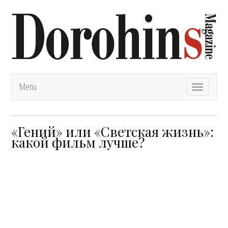
Menu
T
o
g
g
l
«Гений» или «Светская жизнь»:
e
какой фильм лучше?
n
a
v
i
g
a
t
i
o
n