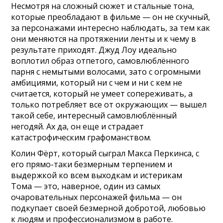
Несмотря на сложный сюжет и стальные тона,
которые преобладают в фильме — он не скучный,
за персонажами интересно наблюдать, за тем как
они меняются на протяжении ленты и к чему в
результате приходят. Джуд Лоу идеально
воплотил образ отпетого, самовлюблённого
парня с немытыми волосами, зато с огромными
амбициями, который ни с чем и ни с кем не
считается, который не умеет сопереживать, а
только потребляет все от окружающих — вышел
такой себе, интересный самовлюблённый
негодяй. Ах да, он еще и страдает
катастрофическим графоманством.
Колин Фёрт, который сыграл Макса Перкинса, с
его прямо-таки безмерным терпением и
выдержкой ко всем выходкам и истерикам
Тома — это, наверное, один из самых
очаровательных персонажей фильма — он
подкупает своей безмерной добротой, любовью
к людям и профессионализмом в работе.