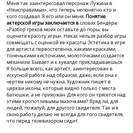
Меня так заинтересовал персонаж Лужина в
«Неисправимых», что теперь непонятно кто и
кого создавал. Я его или он меня.
Понятие
актерской игры заключается в
словах Бендера:
«Разбор грехов моих оставьте до поры, вы
оцените красоту игры». Никак нельзя разбор игры
совмещать с оценкой её красоты. Эстетика в игре
для артиста первостепенна, какими красками,
тоненькими кисточками, молоточками создается
механизм. Бывает и к кувалде прикладываешься.
Я больше всего, как артист, заинтересован в
искусной работе над образом, даже, если она к
чертям никому не нужна. Художник пишет в
церкви иконы, которые видно только с места
батюшки, а не прихожан. Для кого он трясется над
этими кропотливымы мазочками? Вряд ли, для
людей, пожалуй, для другого свидетеля. Так и я
свою работу делаю не всегда для того свидетеля,
что перед телевизором сидит.