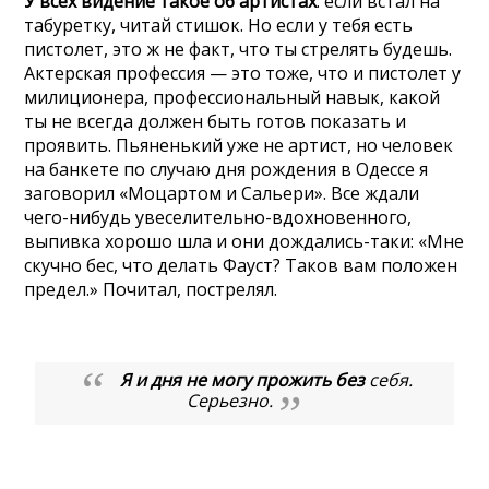
У всех видение такое об артистах
: если встал на
табуретку, читай стишок. Но если у тебя есть
пистолет, это ж не факт, что ты стрелять будешь.
Актерская профессия — это тоже, что и пистолет у
милиционера, профессиональный навык, какой
ты не всегда должен быть готов показать и
проявить. Пьяненький уже не артист, но человек
на банкете по случаю дня рождения в Одессе я
заговорил «Моцартом и Сальери». Все ждали
чего-нибудь увеселительно-вдохновенного,
выпивка хорошо шла и они дождались-таки: «Мне
скучно бес, что делать Фауст? Таков вам положен
предел.» Почитал, пострелял.
Я и дня не могу прожить
без
себя.
Серьезно.