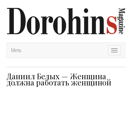
Menu
T
o
g
g
l
Даниил Белых — Женщина
e
должна работать женщиной
n
a
v
i
g
a
t
i
o
n