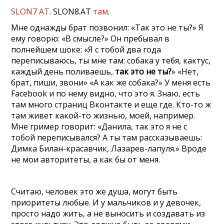
SLON7 AT
. SLON8.AT
там
.
Мне однажды брат позвонил: «Так это не ты?» Я
ему говорю: «В смысле?» Он пребывал в
полнейшем шоке: «Я с тобой два года
переписываюсь, ты мне там: собака у тебя, кактус,
каждый день поливаешь,
так это не ты?
» «Нет,
брат, пиши, звони» «А как же собака?» У меня есть
Facebook и по нему видно, что это я. Знаю, есть
там много страниц Вконтакте и еще где. Кто-то ж
там живет какой-то жизнью, моей, например.
Мне гример говорит: «Данила, так это я не с
тобой переписывался? А ты там рассказываешь:
Димка Билан-красавчик, Лазарев-лапуля.» Вроде
не мои авторитеты, а как бы от меня.
Считаю, человек это же душа, могут быть
приоритеты любые. И у мальчиков и у девочек,
просто надо жить, а не выносить и создавать из