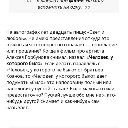
Я люблю свои
фобии
. Не могу
вспомнить ни одну.
На автографах лет двадцать пишу: «Свет и
любовь». Не имею представления откуда это
взялось и что конкретно означает — пожелание
или прощание? Когда я фильм про артиста
Алексея Горбунова снимал, назвал: «
Человек, у
которого было
». Если делать параллель с
«Человек, у которого не было» от братьев
Коэнов, то «Человек, у которого было» дает
подумать «было» это наполовину полный или
наполовину пустой стакан? Было маловато или
предостаточно? Пускай лучше обо мне не я, кто-
нибудь другой снимает и как-нибудь сам
называет.