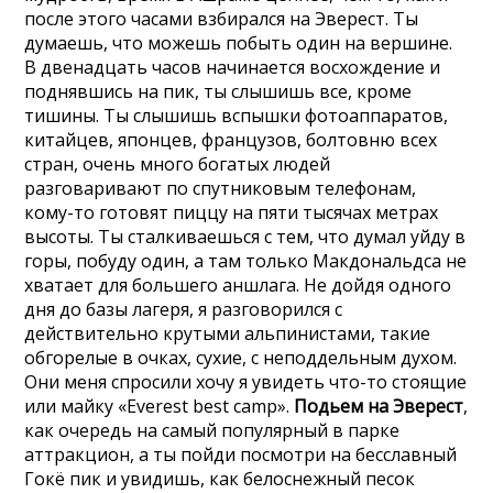
после этого часами взбирался на Эверест. Ты
думаешь, что можешь побыть один на вершине.
В двенадцать часов начинается восхождение и
поднявшись на пик, ты слышишь все, кроме
тишины. Ты слышишь вспышки фотоаппаратов,
китайцев, японцев, французов, болтовню всех
стран, очень много богатых людей
разговаривают по спутниковым телефонам,
кому-то готовят пиццу на пяти тысячах метрах
высоты. Ты сталкиваешься с тем, что думал уйду в
горы, побуду один, а там только Макдональдса не
хватает для большего аншлага. Не дойдя одного
дня до базы лагеря, я разговорился с
действительно крутыми альпинистами, такие
обгорелые в очках, сухие, с неподдельным духом.
Они меня спросили хочу я увидеть что-то стоящие
или майку «Everest best camp».
Подьем на Эверест
,
как очередь на самый популярный в парке
аттракцион, а ты пойди посмотри на бесславный
Гокё пик и увидишь, как белоснежный песок