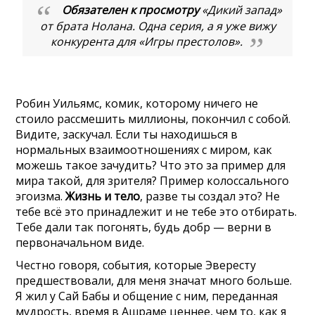
Обязателен к просмотру
«Дикий запад»
от брата Нолана. Одна серия, а я уже вижу
конкурента для «Игры престолов».
Робин Уильямс, комик, которому ничего не
стоило рассмешить миллионы, покончил с собой.
Видите, заскучал. Если ты находишься в
нормальных взаимоотношениях с миром, как
можешь такое зачудить? Что это за пример для
мира такой, для зрителя? Пример колоссального
эгоизма.
Жизнь и тело
, разве ты создал это? Не
тебе всё это принадлежит и не тебе это отбирать.
Тебе дали так погонять, будь добр — верни в
первоначальном виде.
Честно говоря, события, которые Эвересту
предшествовали, для меня значат много больше.
Я жил у Сай Бабы и общение с ним, переданная
мудрость, время в Ашраме ценнее, чем то, как я