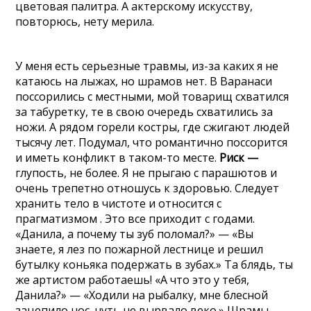
цветовая палитра. А актерскому искусству,
повторюсь, нету мерила.
У меня есть серьезные травмы, из-за каких я не
катаюсь на лыжах, но шрамов нет. В Варанаси
поссорились с местными, мой товарищ схватился
за табуретку, те в свою очередь схватились за
ножи. А рядом горели костры, где сжигают людей
тысячу лет. Подумал, что романтично поссорится
и иметь конфликт в таком-то месте.
Риск —
глупость, не более. Я не прыгаю с парашютов и
очень трепетно отношусь к здоровью. Следует
хранить тело в чистоте и относится с
прагматизмом . Это все приходит с годами.
«Данила, а почему ты зуб поломал?» — «Вы
знаете, я лез по пожарной лестнице и решил
бутылку коньяка подержать в зубах.» Та блядь, ты
же артистом работаешь! «А что это у тебя,
Данила?» — «Ходили на рыбалку, мне блесной
зацепило нос, чуть не вырвало веко.» Шрамы