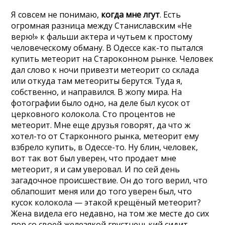
Я совсем не понимаю,
когда мне лгут
. Есть
огромная разница между Станиславским «Не
верю!» к фальши актера и чутьем к простому
человеческому обману. В Одессе как-то пытался
купить метеорит на Староконном рынке. Человек
дал слово к ночи привезти метеорит со склада
или откуда там метеориты берутся. Туда я,
собственно, и направился. В жопу мира. На
фотографии было одно, на деле был кусок от
церковного колокола. Сто процентов не
метеорит. Мне еще друзья говорят, да что ж
хотел-то от Старконного рынка, метеорит ему
взбрело купить, в Одессе-то. Ну блин, человек,
вот так вот был уверен, что продает мне
метеорит, я и сам уверовал. И по сей день
загадочное происшествие. Он до того верил, что
облапошит меня или до того уверен был, что
кусок колокола — этакой крещёный метеорит?
Жена видела его недавно, на том же месте до сих
пор со своей железякой грустненький сидит.