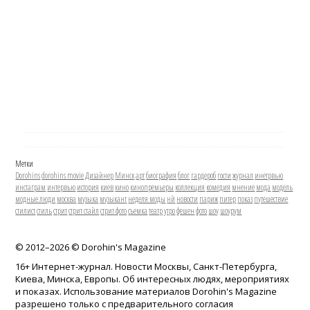
Метки
Dorohins
dorohins movie
Дизайнер
Минск
арт
биография
блог
гардероб
гости
журнал
инетрвью
инстаграм
интервью
история
киев
кино
кинопремьеры
коллекция
комедия
мнение
мода
модель
модные люди
москва
музыка
музыкант
неделя моды
нй
новости
париж
питер
показ
путешествие
стилист
стиль
стрит
стрит стайл
стрит фото
съемка
театр
утро
фешен
фото
шоу
шоурум
© 2012–
2026 © Dorohin's Magazine
16+ Интернет-журнал. Новости Москвы, Санкт-Петербурга,
Киева, Минска, Европы. Об интересных людях, мероприятиях
и показах. Использование материалов Dorohin's Magazine
разрешено только с предварительного согласия